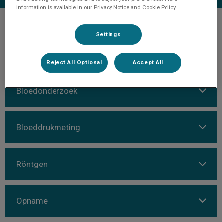
information is available in our Privacy Notice and Cookie Policy.
Settings
Echo
Reject All Optional
Accept All
Bloedonderzoek
Bloeddrukmeting
Röntgen
Opname