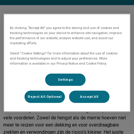
Drachtigheidsbegeleiding merries
By clicking “Accept All” you agree to the storing and use of cookies and
tracking technologies on your device to enhance site navigation, improve
the performance of our website, analyse website use, and assist our
marketing efforts.
Voor de begeleiding van uw merrie en veulen bent u bij de
Select “Cookie Settings” for more information about the use of cookies
Vallei op het juiste adres. Wij bieden de mogelijkheid om de
and tracking technologies and to adjust your preferences. More
information is available in our Privacy Notice and Cookie Policy.
merrie thuis of aan de kliniek te laten scannen. Ook voor het
veulenen bieden we de mogelijkheid de merrie bij ons te
plaatsen om optimale omstandigheden te creëren.
Settings
In Nederland wordt kunstmatige inseminatie (KI) in de
Reject All Optional
Accept All
huidige tijd vaker toegepast dan natuurlijk dekken. Ondanks
dat KI niet bij ieder stamboek wordt toegestaan, heeft dit
vele voordelen. Zowel de hengst als de merrie hoeven niet
meer te reizen voor een dekking en voor overdraagbare
ziekten en verwondingen zijn de risico’s kleiner. Het juiste