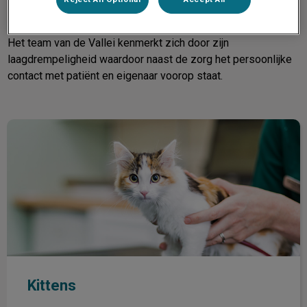
In onze goed geoutilleerde kliniek zijn alle medewerkers
professionals en vooral betrokken bij de zorg voor uw dier.
Het team van de Vallei kenmerkt zich door zijn
laagdrempeligheid waardoor naast de zorg het persoonlijke
contact met patiënt en eigenaar voorop staat.
Kittens
Kittens