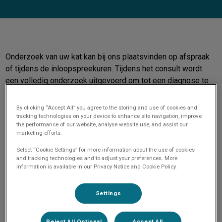
Onderzoek van uw kat kan bij ons plaatsvinden op afspraak
of tijdens de inloopspreekuren. Tijdens het consult wordt
een volledig onderzoek uitgevoerd om tot een diagnose te
komen. Aan de hand van dit onderzoek bespreekt de
dierenarts met u het behandelplan of het verdere
By clicking “Accept All” you agree to the storing and use of cookies and
diagnostische traject.
tracking technologies on your device to enhance site navigation, improve
the performance of our website, analyse website use, and assist our
marketing efforts.
Indien noodzakelijk kan er ook meteen gebruik worden
Select “Cookie Settings” for more information about the use of cookies
gemaakt van aanvullende diagnostiek. Wij beschikken over
and tracking technologies and to adjust your preferences. More
de nieuwste diagnostische apparatuur evenals goed
information is available in our Privacy Notice and Cookie Policy.
uitgeruste operatiefaciliteiten en uitgebreide opname
afdeling. Zo kunnen wij uw dier alle benodigde zorg en
Settings
verpleging geven die hij of zij nodig heeft.
Reject All Optional
Accept All